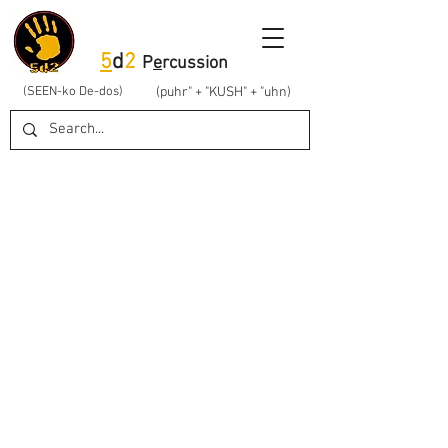
5
d
2
P
e
rcussion
(SEEN-ko De-dos)
(puhr" + "KUSH" + "uhn)