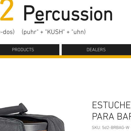
2
P
e
rcussion
-dos)
(puhr" + "KUSH" + "uhn)
PRODUCTS
DEALERS
ESTUCHE
PARA BA
SKU: 5d2-BRBAG-W