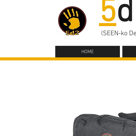
5
d
(SEEN-ko De
HOME